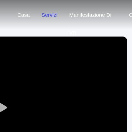
Casa
Servizi
Manifestazione Di
C
VR
Play
Video