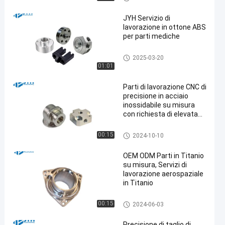
ssi
JYH Servizio di
lavorazione in ottone ABS
per parti mediche
Servizi di lavorazione CNC 5 a
2025-03-20
ssi
01:01
Parti di lavorazione CNC di
precisione in acciaio
inossidabile su misura
con richiesta di elevata
tolleranza
Servizi lavoranti di CNC di acci
00:15
2024-10-10
aio inossidabile
OEM ODM Parti in Titanio
su misura, Servizi di
lavorazione aerospaziale
in Titanio
lavorare di titanio di CNC
00:15
2024-06-03
Precisione di taglio di