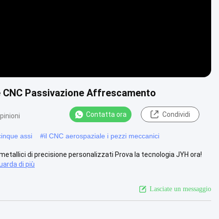
one CNC Passivazione Affrescamento
Contatta ora
Condividi
pinioni
inque assi
#
il CNC aerospaziale i pezzi meccanici
metallici di precisione personalizzati Prova la tecnologia JYH ora!
uarda di più
Lasciate un messaggio