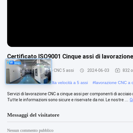
Certificato ISO9001 Cinque assi di lavorazi
Servizi di lavorazione CNC 5 assi
2024-06-03
832 o
#
Lavorazione CNC ad alta velocità a 5 assi
#
lavorazione CNC a c
Servizi di lavorazione CNC a cinque assi per componenti di acciaio 
Tutte le informazioni sono sicure e riservate da noi. Le nostre ....
G
Messaggi del visitatore
Nessun commento pubblico