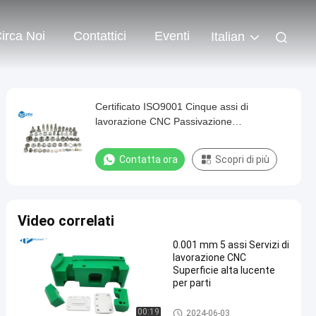
irca Noi
Contattici
Eventi
Italian
Certificato ISO9001 Cinque assi di
lavorazione CNC Passivazione
Affrescamento
Contatta ora
Scopri di più
Video correlati
0.001 mm 5 assi Servizi di
lavorazione CNC
Superficie alta lucente
per parti
Servizi di lavorazione CNC 5 a
00:19
2024-06-03