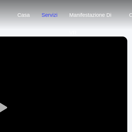
Casa
Servizi
Manifestazione Di
C
VR
Play
Video