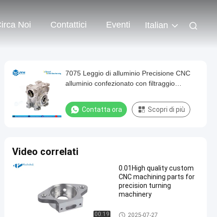
irca Noi
Contattici
Eventi
Italian
7075 Leggio di alluminio Precisione CNC
alluminio confezionato con filtraggio
metrico che fornisce un'eccellente durata
per l'industria
Contatta ora
Scopri di più
Video correlati
0.01High quality custom
CNC machining parts for
precision turning
machinery
lavorare di precisione di CNC
00:19
2025-07-27