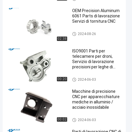
OEM Precision Aluminum
6061 Parts di lavorazione
Servizi di tornitura CNC
lavorare di precisione di CNC
2024-08-26
02:38
ISO9001 Parti per
telecamere per droni,
Servizio di lavorazione
precisioni per leghe di
magnesio
lavorare di precisione di CNC
00:20
2024-06-03
Macchine di precisione
CNC per apparecchiature
mediche in alluminio /
acciaio inossidabile
lavorare di precisione di CNC
00:02
2024-06-03
Parti di lavorazione CNC di