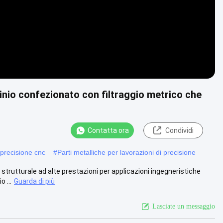
inio confezionato con filtraggio metrico che
Contatta ora
Condividi
 precisione cnc
#
Parti metalliche per lavorazioni di precisione
trutturale ad alte prestazioni per applicazioni ingegneristiche
 ...
Guarda di più
Lasciate un messaggio