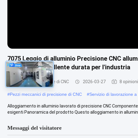
7075 Leggio di alluminio Precisione CNC allum
fornisce un'eccellente durata per l'industria
lavorare di precisione di CNC
2026-03-27
8 opinioni
#
Pezzi meccanici di precisione di CNC
#
Servizio di lavorazione a
Alloggiamento in alluminio lavorato di precisione CNC Componente s
esigenti Panoramica del prodotto Questo alloggiamento in alluminio
Messaggi del visitatore