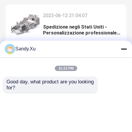
2023-06-12 21:04:07
Spedizione negli Stati Uniti -
Personalizzazione professionale
di prototipi di lamiera di alta
precisione
Sandy.Xu
2023-06-12 21:03:04
11:22 PM
Spedizione negli Stati Uniti di alta
qualità con reazione di iniezione di
Good day, what product are you looking 
stampi e parti di stampo di
for?
produzione da JYH
Casa
2023-10-14 19:28:10
Servizi
Lo sviluppo richiede il
trasferimento di uno stabilimento
più grande a JYH
Manifestazione di VR