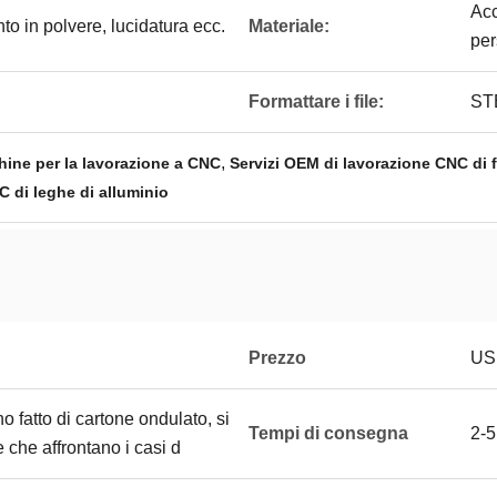
Acc
to in polvere, lucidatura ecc.
Materiale:
per
Formattare i file:
STE
,
hine per la lavorazione a CNC
Servizi OEM di lavorazione CNC di f
C di leghe di alluminio
Prezzo
USD
o fatto di cartone ondulato, si
Tempi di consegna
2-5
 che affrontano i casi d