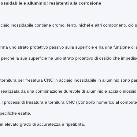
nossidabile e alluminio: resistenti alla corrosione
cciaio inossidabile contiene cromo, ferro, nichel e altri componenti, ciò s
e
orma uno strato protettivo passivo sulla superficie e ha una funzione di
 perché la sua superficie ha uno strato protettivo di ossido che impedis
i tornitura per fresatura CNC in acciaio inossidabile in alluminio sono p
 realizzata da una combinazione durevole di alluminio e acciaio inossid
.I processi di fresatura e tornitura CNC (Controllo numerico al computer)
ecifiche esatte,
un elevato grado di accuratezza e ripetibilità.