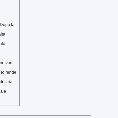
 Dopo la
lta
ato
on vari
à lo rende
ustriali,
iale