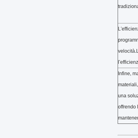
tradizion
L'efficie
programm
velocità.
l'efficie
Infine, m
materiali
una soluz
offrendo 
mantenend