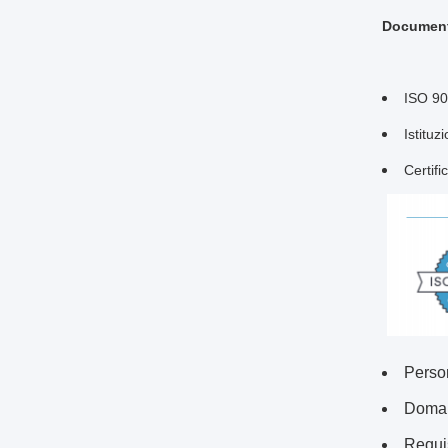
Documenta
ISO 90
Istituz
Certifi
Perso
Doman
Requis