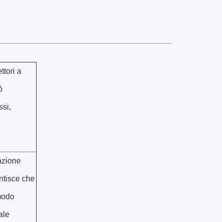
ttori a
ò
ssi,
azione
antisce che
 modo
ale