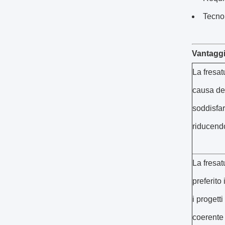
Tecno
Vantaggi
La fresat
causa dei
soddisfar
riducendo
La fresat
preferito
i progett
coerente 