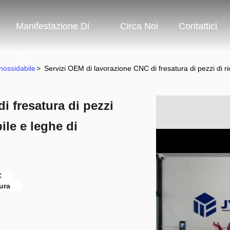
Manifestazione Di
Circa Noi
Contattici
VR
Inossidabile
>
Servizi OEM di lavorazione CNC di fresatura di pezzi di ri
i fresatura di pezzi
ile e leghe di
C
ura