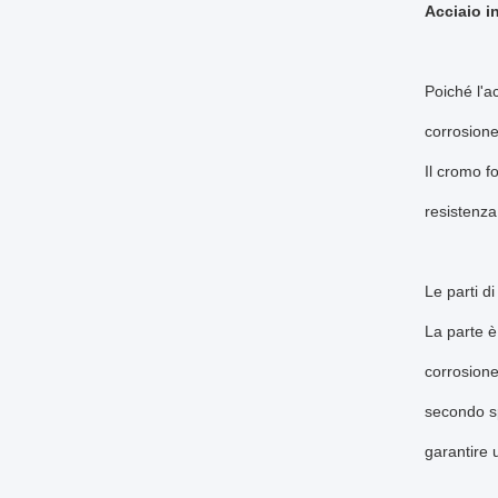
Acciaio i
Poiché l'a
corrosion
Il cromo f
resistenza
Le parti d
La parte è
corrosione
secondo sp
garantire 