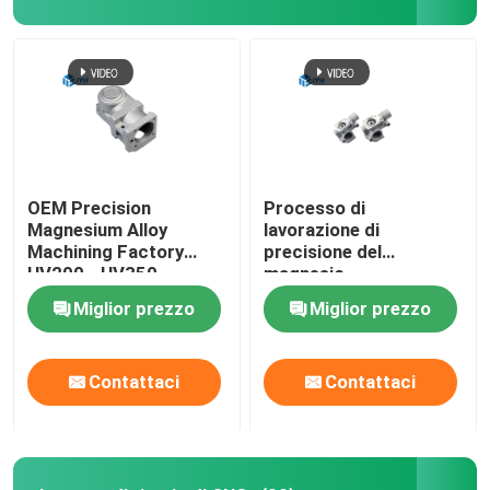
OEM Precision
Processo di
Magnesium Alloy
lavorazione di
Machining Factory
precisione del
HV200 - HV350
magnesio
personalizzato per
Miglior prezzo
Miglior prezzo
prodotti a marciapiede
Contattaci
Contattaci