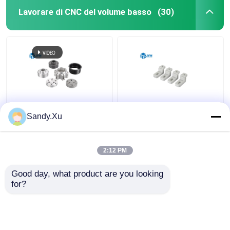
Lavorare di CNC del volume basso
(30)
JYH Fornitore di
Produttori di
Sandy.Xu
macchinari CNC a
macchinari CNC per
basso volume
piccoli lotti
Certificato ISO9001
2:12 PM
SGS
Miglior prezzo
Miglior prezzo
Good day, what product are you looking 
for?
Contattaci
Contattaci