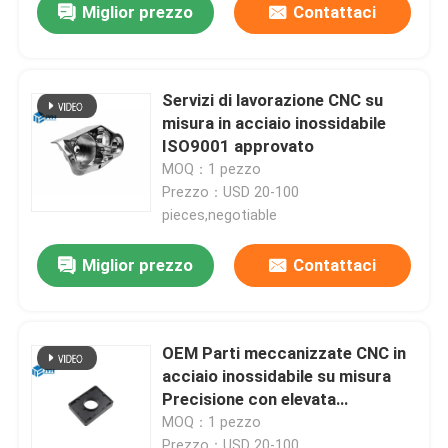
Miglior prezzo
Contattaci
Servizi di lavorazione CNC su
misura in acciaio inossidabile
ISO9001 approvato
MOQ：1 pezzo
Prezzo：USD 20-100
pieces,negotiable
Miglior prezzo
Contattaci
OEM Parti meccanizzate CNC in
acciaio inossidabile su misura
Precisione con elevata
tolleranza
MOQ：1 pezzo
Prezzo：USD 20-100