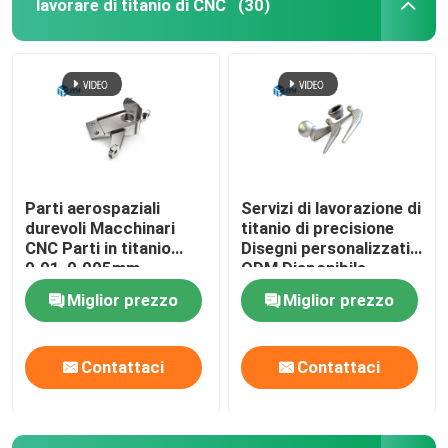
lavorare di titanio di CNC
(30)
Parti aerospaziali
Servizi di lavorazione di
durevoli Macchinari
titanio di precisione
CNC Parti in titanio
Disegni personalizzati
0.01-0.005mm
ODM Disponibile
Tolleranza
Miglior prezzo
Miglior prezzo
Contattaci
Contattaci