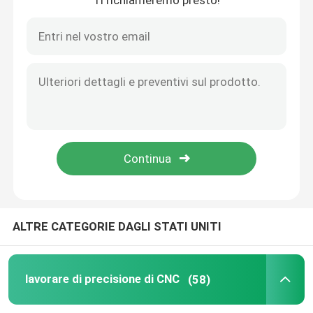
Ti richiameremo presto!
Servizi di lavorazione CNC 5 assi
servizio di plastica dello stampaggio ad iniezione
Servizio di giro di CNC
Il servizio della pressofusione
Fusione a vuoto prototipazione rapida
ALTRE CATEGORIE DAGLI STATI UNITI
Servizi di stampa 3D personalizzati
lavorare di precisione di CNC
(58)
Fabbricazione di muffe su misura