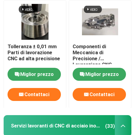
Servizi di estrazione di alluminio
Servizi di Wire EDM
Tolleranza ± 0,01 mm
Componenti di
Servizi di trattamento superficiale
Parti di lavorazione
Meccanica di
CNC ad alta precisione
Precisione /
Lavorazione CNC
Servizio di assemblaggio meccanico
Miglior prezzo
Miglior prezzo
Contattaci
Contattaci
Servizi lavoranti di CNC di acciaio inossidabile
(33)