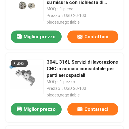
su misura con richiesta di
elevata tolleranza
MOQ：1 piece
Prezzo：USD 20-100
pieces,negotiable
Miglior prezzo
Contattaci
304L 316L Servizi di lavorazione
CNC in acciaio inossidabile per
parti aerospaziali
MOQ：1 pezzo
Prezzo：USD 20-100
Casa
pieces,negotiable
Servizi
Miglior prezzo
Contattaci
Manifestazione di VR