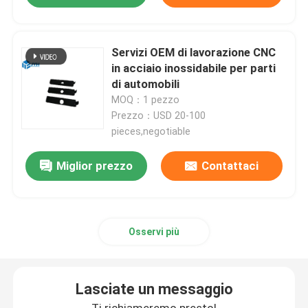
lavorare di precisione di CNC
Servizi OEM di lavorazione CNC
in acciaio inossidabile per parti
Servizi lavoranti di CNC di acciaio inossidabile
di automobili
MOQ：1 pezzo
Prezzo：USD 20-100
Macchinari di precisione al magnesio
pieces,negotiable
Miglior prezzo
Contattaci
lavorare di titanio di CNC
Lavorare di CNC del volume basso
Osservi più
servizio di lavorazione della lamiera
Lasciate un messaggio
Servizio di macinazione di CNC