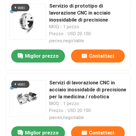
Servizio di prototipo di
lavorazione CNC in acciaio
Circa noi
inossidabile di precisione
MOQ：1 pezzo
Prezzo：USD 20-100
Giro della fabbrica
pieces,negotiable
Miglior prezzo
Contattaci
Controllo di qualità
Contattici
Servizi di lavorazione CNC in
acciaio inossidabile di precisione
Notizie
per la medicina / robotica
MOQ：1 pezzo
Prezzo：USD 20-100
Casi
pieces,negotiable
Miglior prezzo
Contattaci
Richieda una citazione