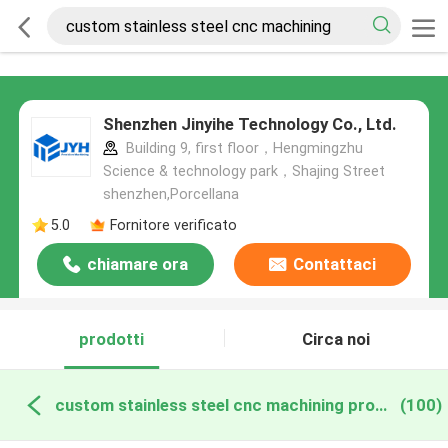
Shenzhen Jinyihe Technology Co., Ltd.
Building 9, first floor，Hengmingzhu
Science & technology park，Shajing Street
shenzhen,Porcellana
5.0
Fornitore verificato
chiamare ora
Contattaci
prodotti
Circa noi
custom stainless steel cnc machining produzione online
(100)