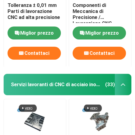
Tolleranza ± 0,01 mm
Componenti di
Parti di lavorazione
Meccanica di
Servizi di estrazione di alluminio
CNC ad alta precisione
Precisione /
Lavorazione CNC
Servizi di Wire EDM
Miglior prezzo
Miglior prezzo
Servizi di trattamento superficiale
Contattaci
Contattaci
Servizio di assemblaggio meccanico
Servizi lavoranti di CNC di acciaio inossidabile
(33)