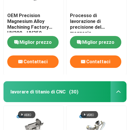
OEM Precision
Processo di
Magnesium Alloy
lavorazione di
Machining Factory
precisione del
HV200 - HV350
magnesio
personalizzato per
Miglior prezzo
Miglior prezzo
prodotti a marciapiede
Contattaci
Contattaci
lavorare di titanio di CNC
(30)