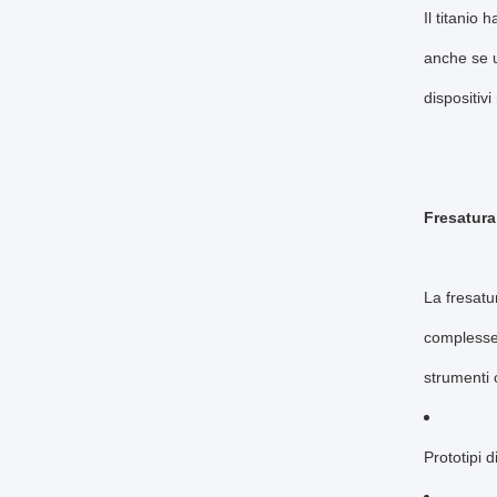
Il titanio
anche se u
dispositivi
Fresatur
La fresatu
complesse 
strumenti c
Prototipi d