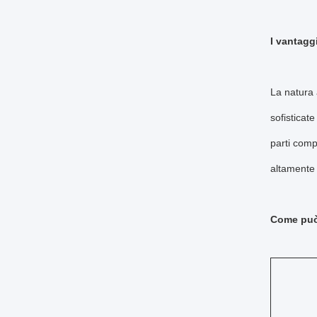
I vantagg
La natura a
sofisticat
parti comp
altamente r
Come può 