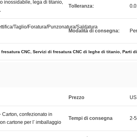
o inossidabile, lega di titanio,
Tolleranza:
0.0
.
ttifica/Taglio/Foratura/Punzonatura/Saldatura
Modalità di consegna:
Per
,
,
i fresatura CNC
Servizi di fresatura CNC di leghe di titanio
Parti 
Prezzo
US
+ Carton, confezionato in
Tempi di consegna
2-5
con cartone per l' imballaggio