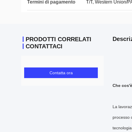
Termini di pagamento
T/T, Western Union/
Descri
PRODOTTI CORRELATI
CONTATTACI
Contatta ora
Che cos'è
La lavora
processo d
tecnologia