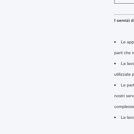
I servizi
Le app
parti che 
La lavo
utilizzate 
Le part
nostri ser
complesse
La lav