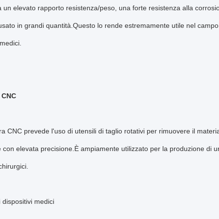
 ha un elevato rapporto resistenza/peso, una forte resistenza alla corros
sato in grandi quantità.Questo lo rende estremamente utile nel campo m
 medici.
a CNC
ra CNC prevede l'uso di utensili di taglio rotativi per rimuovere il mate
con elevata precisione.È ampiamente utilizzato per la produzione di una
hirurgici.
i dispositivi medici