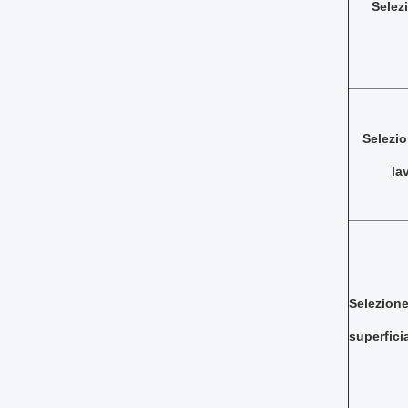
Selez
Selezio
la
Selezione
superfici