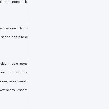
sistere, nonché le
lavorazione CNC -
scopo esplicito di
sitivi medici sono
no verniciatura,
zione, rivestimento
dovrebbero essere