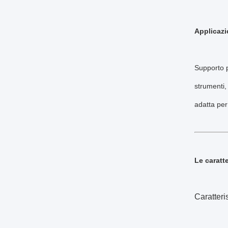
Applicazi
Supporto p
strumenti,
adatta per
Le caratt
Caratteri