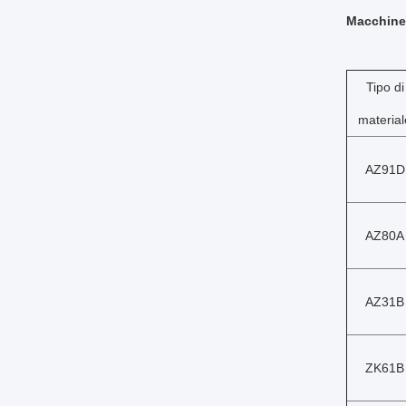
Macchine 
Tipo di
material
AZ91D
AZ80A
AZ31B
ZK61B