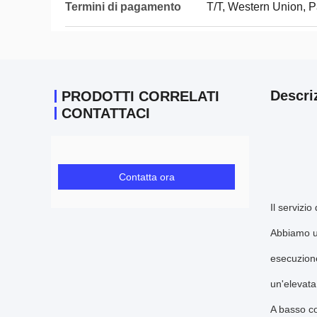
Termini di pagamento
T/T, Western Union, 
Descri
PRODOTTI CORRELATI
CONTATTACI
Contatta ora
Il servizi
Abbiamo un
esecuzione
un'elevata
A basso co