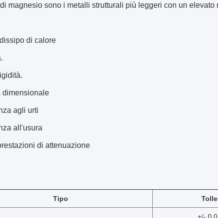
di magnesio sono i metalli strutturali più leggeri con un elevato
dissipo di calore
.
gidità.
tà dimensionale
za agli urti
nza all'usura
restazioni di attenuazione
Tipo
Toll
+/- 0