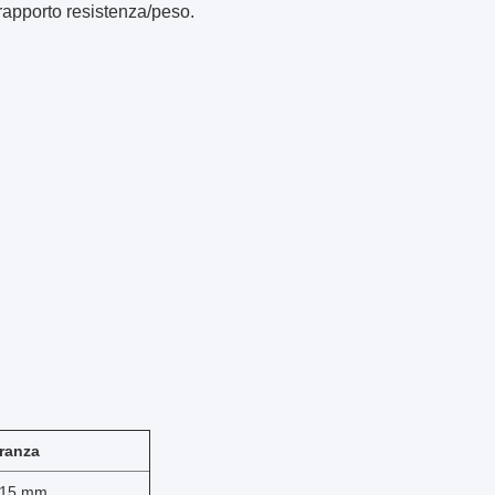
 rapporto resistenza/peso.
eranza
,015 mm