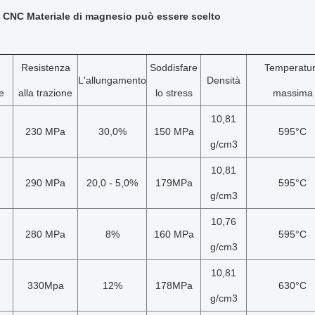
CNC Materiale di magnesio può essere scelto
Resistenza
Soddisfare
Temperatu
L'allungamento
Densità
e
alla trazione
lo stress
massima
10,81
230 MPa
30,0%
150 MPa
595°C
g/cm3
10,81
290 MPa
20,0 - 5,0%
179MPa
595°C
g/cm3
10,76
280 MPa
8%
160 MPa
595°C
g/cm3
10,81
330Mpa
12%
178MPa
630°C
g/cm3