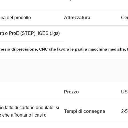
ura del prodotto
Attrezzatura:
Cen
rt) o ProE (STEP), IGES (.igs)
,
,
esio di precisione
CNC che lavora le parti a macchina mediche
Prezzo
USD
o fatto di cartone ondulato, si
Tempi di consegna
2-5
 che affrontano i casi d