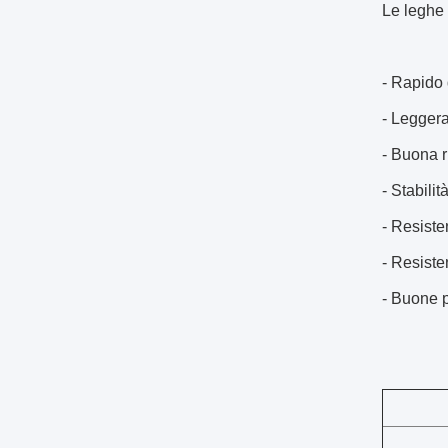
Le leghe 
- Rapido 
- Leggera
- Buona ri
- Stabili
- Resisten
- Resiste
- Buone p