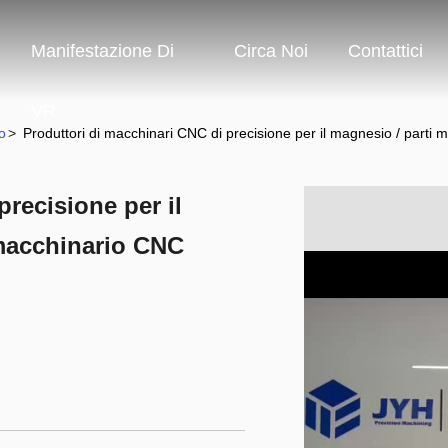
Manifestazione Di
Circa Noi
Contattici
VR
o
>
Produttori di macchinari CNC di precisione per il magnesio / parti
recisione per il
 macchinario CNC