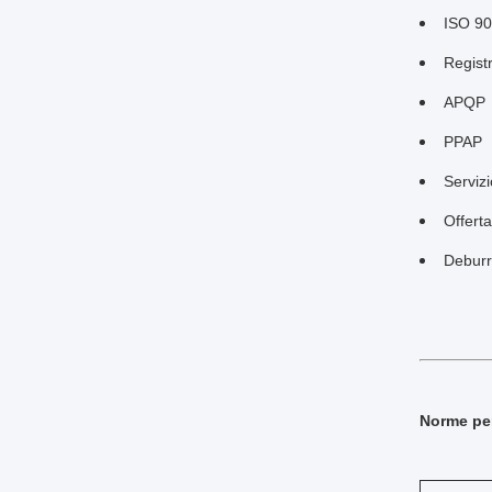
ISO 9
Regist
APQP
PPAP
Serviz
Offert
Deburr 
Norme per