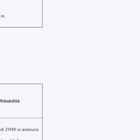
 in.
ffidabilità
 di JYH® si assicura