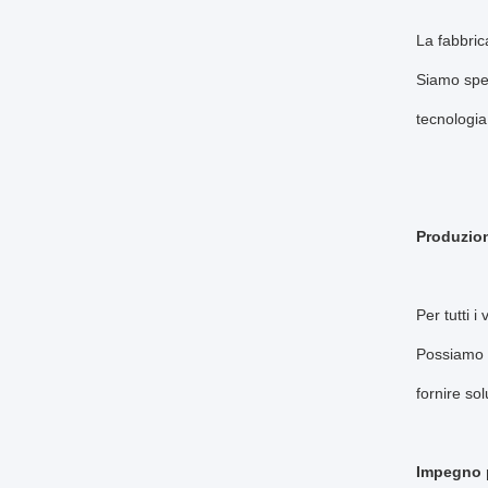
La fabbric
Siamo spec
tecnologia
Produzion
Per tutti i
Possiamo p
fornire so
Impegno p