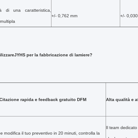
tà di una caratteristica,
+/- 0,762 mm
+/- 0,030
 multipla
lizzare
JYH
S per la fabbricazione di lamiere?
Citazione rapida e feedback gratuito DFM
Alta qualità e a
Il team dedicato
e modifica il tuo preventivo in 20 minuti, controlla la