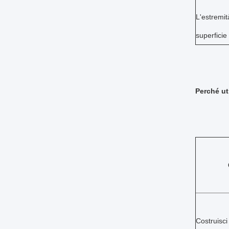
L'estremi
superficie
Perché uti
Costruisci 