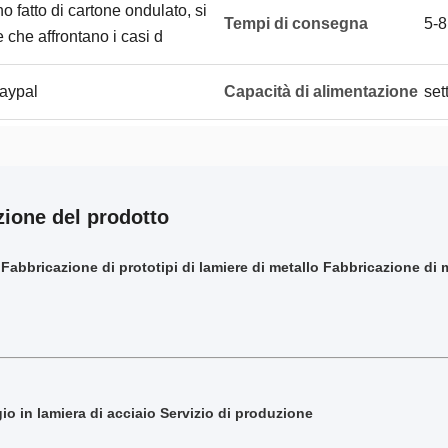
o fatto di cartone ondulato, si
Tempi di consegna
5-8
 che affrontano i casi d
Paypal
Capacità di alimentazione
set
zione del prodotto
Fabbricazione di prototipi di lamiere di metallo Fabbricazione d
o in lamiera di acciaio
Servizio di produzione