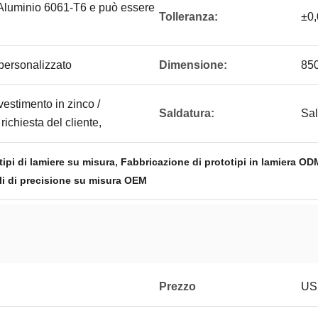
minio 6061-T6 e può essere
Tolleranza:
±0,
personalizzato
Dimensione:
850
ivestimento in zinco /
Saldatura:
Sal
richiesta del cliente,
,
ipi di lamiere su misura
Fabbricazione di prototipi in lamiera OD
li di precisione su misura OEM
Prezzo
USD