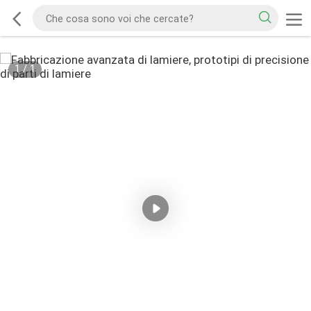
1
/
1