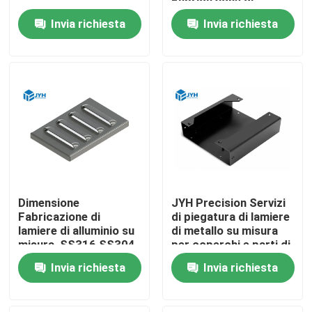
Fabricazione di
lamiere di alluminio
Invia richiesta
Invia richiesta
personalizzate
Circa noi
Giro della fabbrica
Controllo di qualità
Contattici
Dimensione
JYH Precision Servizi
Notizie
Fabricazione di
di piegatura di lamiere
lamiere di alluminio su
di metallo su misura
misura, SS316 SS304
per coperchi e parti di
Fabricazione di
base di alluminio
Casi
Invia richiesta
Invia richiesta
involucri metallici
Richieda una citazione